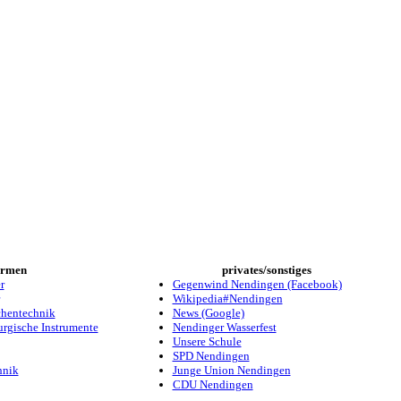
irmen
privates/sonstiges
r
Gegenwind Nendingen (Facebook)
Wikipedia#Nendingen
chentechnik
News (Google)
rurgische Instrumente
Nendinger Wasserfest
Unsere Schule
SPD Nendingen
hnik
Junge Union Nendingen
CDU Nendingen