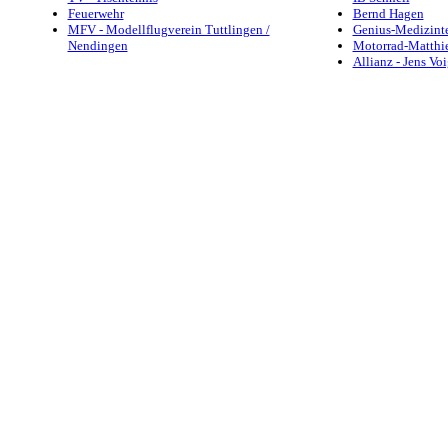
Feuerwehr
Bernd Hagen
MFV - Modellflugverein Tuttlingen /
Genius-Medizint
Nendingen
Motorrad-Matthi
Allianz - Jens Vo