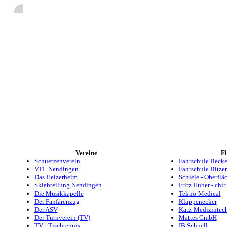
www.nendingen.de
Vereine
F
Schuetzenverein
Fahrschule Becke
VFL Nendingen
Fahrschule Bitzer
Das Heizerheim
Schiele - Oberflä
Skiabteilung Nendingen
Fritz Huber - chi
Die Musikkapelle
Tekno-Medical
Der Fanfarenzug
Klappenecker
Der ASV
Katz-Medizintec
Der Turnverein (TV)
Mattes GmbH
TV - Tischtennis
IB Schnell